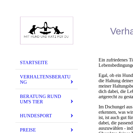
Verha
Ein zufriedenes Ti
STARTSEITE
Lebensbedingung
Egal, ob ein Hund 
VERHALTENSBERATU
die Haltung deine
NG
meiner Haltungsbe
dich dabei, die L
BERATUNG RUND
artgerecht zu gesta
UM'S TIER
Im Dschungel aus 
erkennen, was wirkl
HUNDESPORT
ist, ist auch gut 
dabei, die passend
auszuwählen - ind
PREISE