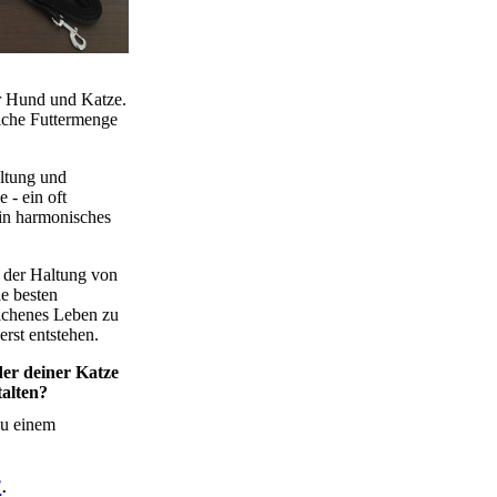
ür Hund und Katze.
elche Futtermenge
altung und
 - ein oft
ein harmonisches
en der Haltung von
e besten
lichenes Leben zu
erst entstehen.
er deiner Katze
talten?
zu einem
r
.