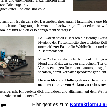
Tieres und euren Alltag. Dazu gehören unter
tze, Rückzugsorte,
lichkeiten und eine sinnvolle
Ernährung ist ein zentraler Bestandteil einer guten Haltungsberatung f
tändlich und alltagstauglich, woran du hochwertiges Futter erkennst, w
 braucht und wie du es bedarfsgerecht versorgst.
Bei Katzen spielt zusätzlich die richtige Gest
Hygiene der Katzentoilette eine wichtige Rolle
unterschätzter Faktor für Wohlbefinden und 
Zusammenleben.
Mein Ziel ist es, dir Sicherheit in allen Frag
Hund und Katze zu geben und deinem Tier di
Voraussetzungen für ein entspanntes, ausgeg
schaffen, damit Verhaltensprobleme gar nicht 
Du möchtest die Haltung deines Hundes od
optimieren oder von Anfang an richtig ges
ern bei mir. Ich begleite dich individuell und alltagsnah auf dem Weg 
mmenleben mit deinem Tier.
Hier geht es zum
Kontaktformula